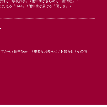
が輝く『学校行事』
附中生がきらめく『部活動』
こたえる『Q&A』
附中生が届ける『優しさ』
へ
学年から
附中Now！
重要なお知らせ
お知らせ
その他